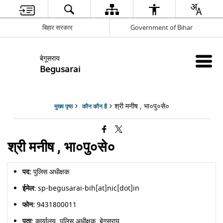
बिहार सरकार
Government of Bihar
बेगूसराय
Begusarai
श्री मनीष , भा०पु०से०
मुख्य पृष्ठ
कौन कौन है
श्री मनीष , भा०पु०से०
पद:
पुलिस अधीक्षक
ईमेल:
sp-begusarai-bih[at]nic[dot]in
फोन:
9431800011
पता:
कार्यालय, पुलिस अधीक्षक, बेगूसराय