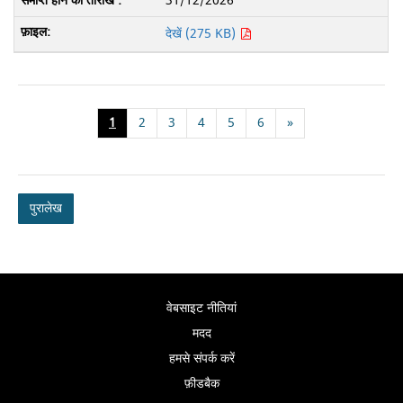
31/12/2026
देखें (275 KB)
1
2
3
4
5
6
»
पुरालेख
वेबसाइट नीतियां
मदद
हमसे संपर्क करें
फ़ीडबैक