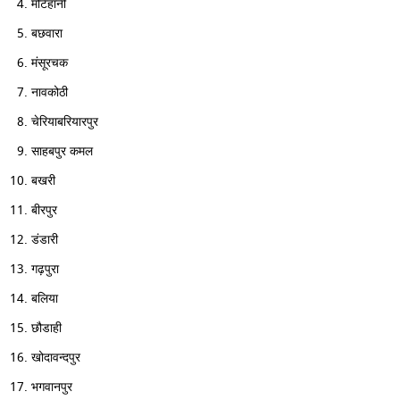
मटिहानी
बछवारा
मंसूरचक
नावकोठी
चेरियाबरियारपुर
साहबपुर कमल
बखरी
बीरपुर
डंडारी
गढ़पुरा
बलिया
छौडाही
खोदावन्दपुर
भगवानपुर